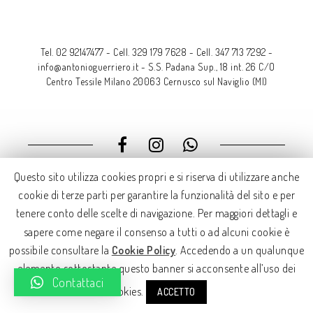
Tel. 02 92147477
-
Cell. 329 179 7628
-
Cell. 347 713 7292
-
info@antonioguerriero.it
-
S.S. Padana Sup., 18 int. 26 C/O
Centro Tessile Milano 20063 Cernusco sul Naviglio (MI)
Questo sito utilizza cookies propri e si riserva di utilizzare anche
cookie di terze parti per garantire la funzionalità del sito e per
Copyright 2024 Antonio Guerriero - P.IVA 08076630964
tenere conto delle scelte di navigazione. Per maggiori dettagli e
- Made by
Calicchia Design
&
3PComunication
sapere come negare il consenso a tutti o ad alcuni cookie è
possibile consultare la
Cookie Policy
. Accedendo a un qualunque
elemento sottostante questo banner si acconsente all’uso dei
Contattaci
cookies.
ACCETTO